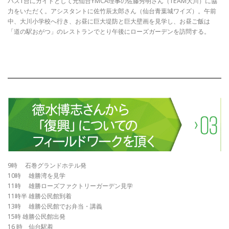
バス1台にガイドとして元仙台YMCA理事の佐藤秀明さん（TEAM大川）に協
力をいただく。アシスタントに佐竹辰太郎さん（仙台青葉城ワイズ）。午前
中、大川小学校へ行き、お昼に巨大堤防と巨大壁画を見学し、お昼ご飯は
「道の駅おがつ」のレストランでとり午後にローズガーデンを訪問する。
9時 石巻グランドホテル発
10時 雄勝湾を見学
11時 雄勝ローズファクトリーガーデン見学
11時半 雄勝公民館到着
13時 雄勝公民館でお弁当・講義
15時 雄勝公民館出発
16 時 仙台駅着