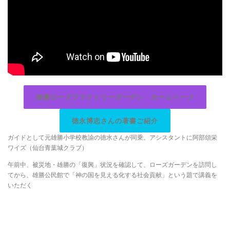
雄勝ローズファクトリーガーデン ホームページ
徳永博志さんの著書ご紹
介
ガイドとして元雄勝小学校教諭の徳水さんが同乗。アシスタントに阿部頌栄
ワイズ（仙台青葉城クラブ）
午前中、被災地・雄勝の「復興」状況を確認して、ローズガーデンを訪問し
てから、雄勝公民館で「神の国を見える化する社会貢献」という題で講義を
いただく