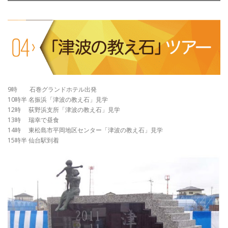
9時 石巻グランドホテル出発
10時半 名振浜「津波の教え石」見学
12時 荻野浜支所「津波の教え石」見学
13時 瑞幸で昼食
14時 東松島市平岡地区センター「津波の教え石」見学
15時半 仙台駅到着