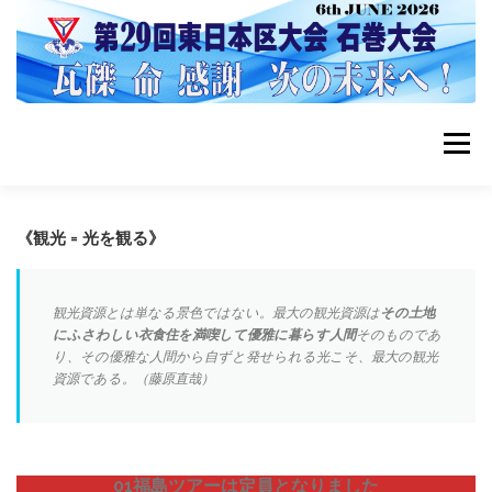
コ
ン
テ
ン
ツ
へ
ス
メニュー
キ
ッ
プ
HOME
大会PHOTO
ビックバンへのバス時刻表
《観光 = 光を観る》
日程会場
エクスカーション
観光資源とは単なる景色ではない。最大の観光資源は
その土地
にふさわしい衣食住を満喫して優雅に暮らす人間
そのものであ
り、その優雅な人間から自ずと発せられる光こそ、最大の観光
資源である。（藤原直哉）
チャリティーゴルフコンペ
01福島ツアーは定員となりました