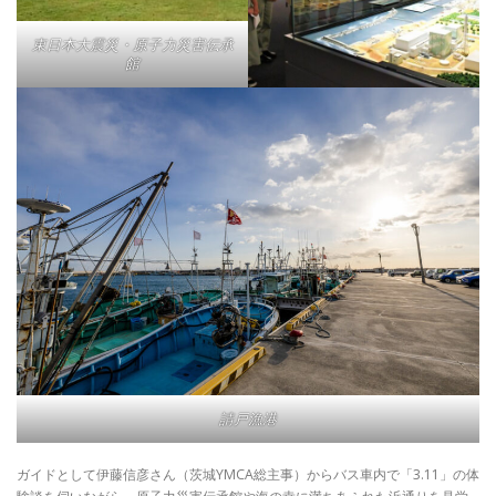
東日本大震災・原子力災害伝承
館
請戸漁港
ガイドとして伊藤信彦さん（茨城YMCA総主事）からバス車内で「3.11」の体