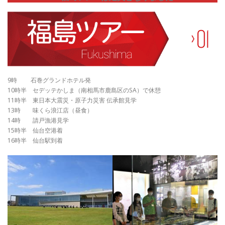
9時 石巻グランドホテル発
10時半 セデッテかしま（南相馬市鹿島区のSA）で休憩
11時半 東日本大震災・原子力災害 伝承館見学
13時 味くら浪江店（昼食）
14時 請戸漁港見学
15時半 仙台空港着
16時半 仙台駅到着