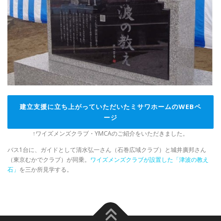
建立支援に立ち上がっていただいたミサワホームのWEBペ
ージ
↑ワイズメンズクラブ・YMCAのご紹介をいただきました。
バス1台に、ガイドとして清水弘一さん（石巻広域クラブ）と城井廣邦さん
（東京むかでクラブ）が同乗。
ワイズメンズクラブが設置した「津波の教え
石」
を三か所見学する。