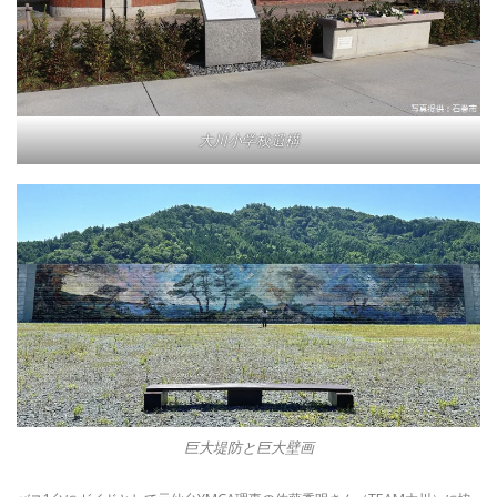
大川小学校遺構
巨大堤防と巨大壁画