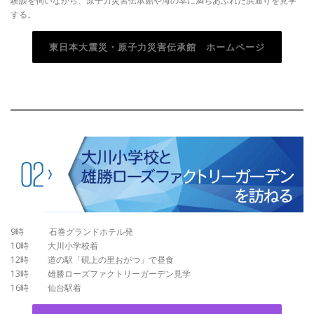
験談を伺いながら、原子力災害伝承館や海の幸に満ちあふれた浜通りを見学
する。
東日本大震災・原子力災害伝承館 ホームページ
9時 石巻グランドホテル発
10時 大川小学校着
12時 道の駅「硯上の里おがつ」で昼食
13時 雄勝ローズファクトリーガーデン見学
16時 仙台駅着