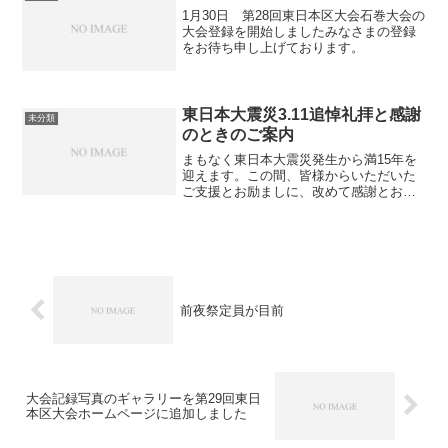
1月30日 第28回東日本区大会石巻大会の
大会登録を開始しましたみなさまの登録
をお待ち申し上げております。
東日本大震災3.11追悼礼拝と感謝
未分類
のときのご案内
まもなく東日本大震災発生から満15年を
迎えます。この間、皆様からいただいた
ご支援とお励ましに、改めて感謝とお礼
を申し上げます。 私たち被災地にある
仙台・石巻4クラブは、大震災発生から15
年を記念して来る3月11日の震災発生時刻
に合わせて、追...
前夜祭定員が目前
大会記録写真のギャラリーを第29回東日
本区大会ホームページに追加しました