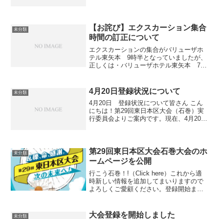
すが追加してサイトをアップデートその
日を楽しみにお待ちください。大会登録
も絶賛
【お詫び】エクスカーション集合
未分類
時間の訂正について
エクスカーションの集合がバリューザホ
テル東矢本 9時半となっていましたが、
正しくは・バリューザホテル東矢本 7時
20分出発・石巻グランドホテル 9時
00分出発1となります。お詫びして訂正い
たします。バリューザホテル東矢本から
4月20日登録状況について
未分類
日曜礼拝に間...
4月20日 登録状況について皆さん こん
にちは！第29回東日本区大会（石巻）実
行委員会よりご案内です。現在、4月20日
時点で294名の登録をいただいておりま
す。多くの皆さまのお申し込みに、心よ
り感謝申し上げます。おかげさまで会場
の定員が間近...
第29回東日本区大会石巻大会のホ
未分類
ームページを公開
行こう石巻！!（Click here）これから適
時新しい情報を追加してまいりますので
よろしくご愛顧ください。登録開始まで
もう少しお待ちください。
大会登録を開始しました
未分類