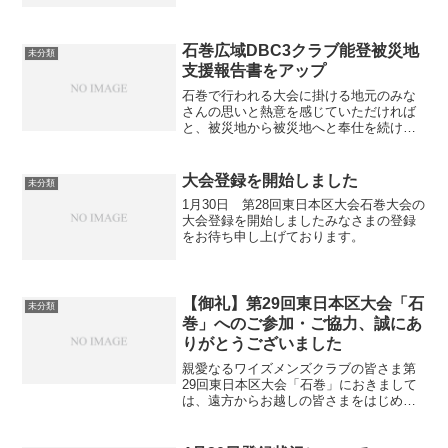
日を楽しみにお待ちください。大会登録
も絶賛
石巻広域DBC3クラブ能登被災地
未分類
支援報告書をアップ
石巻で行われる大会に掛ける地元のみな
さんの思いと熱意を感じていただければ
と、被災地から被災地へと奉仕を続けら
れる神戸・石巻・仙台のみなさんの活動
報告（歳末の能登被災地支援活動）を掲
載しました。2025年12月能登支援報告ダ
大会登録を開始しました
未分類
ウンロード
1月30日 第28回東日本区大会石巻大会の
大会登録を開始しましたみなさまの登録
をお待ち申し上げております。
【御礼】第29回東日本区大会「石
未分類
巻」へのご参加・ご協力、誠にあ
りがとうございました
親愛なるワイズメンズクラブの皆さま第
29回東日本区大会「石巻」におきまして
は、遠方からお越しの皆さまをはじめ、
本当に多くの皆さまにご参加いただき、
心より感謝申し上げます。各クラブの皆