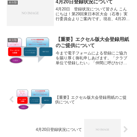
さま、YMCA関係者の皆さま、そして多
4月20日登録状況について
未分類
方面から温かいお力添...
4月20日 登録状況について皆さん こん
にちは！第29回東日本区大会（石巻）実
行委員会よりご案内です。現在、4月20日
時点で294名の登録をいただいておりま
す。多くの皆さまのお申し込みに、心よ
り感謝申し上げます。おかげさまで会場
の定員が間近...
【重要】エクセル版大会登録用紙
未分類
のご提供について
今まで電子フォームによる登録にご協力
を賜り厚く御礼申しあげます。「クラブ
単位で登録したい」「仲間に呼びかけな
がら多くの登録者を募りたいと多くの皆
さまからご要望のありましたエクセル版
登録用紙（メール用・FAX用）をご提供
できる運びとなりました...
【重要】エクセル版大会登録用紙のご提
供について
4月20日登録状況について